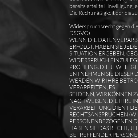
bereits erteilte Einwilligung 
Die Rechtmäßigkeit der bis z
Widerspruchsrecht gegen die
DSGVO)
WENN DIE DATENVERARBEI
ERFOLGT, HABEN SIE JED
SITUATION ERGEBEN, GE
WIDERSPRUCH EINZULEGEN
PROFILING. DIE JEWEILI
ENTNEHMEN SIE DIESER 
WERDEN WIR IHRE BETR
VERARBEITEN, ES
SEI DENN, WIR KÖNNEN
NACHWEISEN, DIE IHRE I
VERARBEITUNG DIENT D
RECHTSANSPRÜCHEN (WID
PERSONENBEZOGENEN DAT
HABEN SIE DAS RECHT, J
BETREFFENDER PERSON