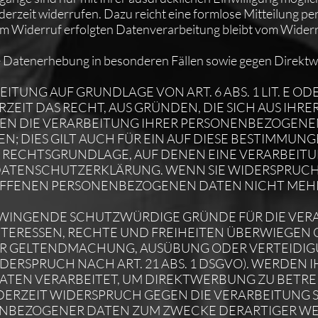
jederzeit widerrufen. Dazu reicht eine formlose Mitteilung pe
um Widerruf erfolgten Datenverarbeitung bleibt vom Wider
 Datenerhebung in besonderen Fällen sowie gegen Direktw
TUNG AUF GRUNDLAGE VON ART. 6 ABS. 1 LIT. E OD
ERZEIT DAS RECHT, AUS GRÜNDEN, DIE SICH AUS IH
GEN DIE VERARBEITUNG IHRER PERSONENBEZOGEN
; DIES GILT AUCH FÜR EIN AUF DIESE BESTIMMUN
GE RECHTSGRUNDLAGE, AUF DENEN EINE VERARBEIT
DATENSCHUTZERKLÄRUNG. WENN SIE WIDERSPRUCH
OFFENEN PERSONENBEZOGENEN DATEN NICHT MEH
 ZWINGENDE SCHUTZWÜRDIGE GRÜNDE FÜR DIE VER
NTERESSEN, RECHTE UND FREIHEITEN ÜBERWIEGEN 
ER GELTENDMACHUNG, AUSÜBUNG ODER VERTEIDI
ERSPRUCH NACH ART. 21 ABS. 1 DSGVO). WERDEN I
EN VERARBEITET, UM DIREKTWERBUNG ZU BETREI
EDERZEIT WIDERSPRUCH GEGEN DIE VERARBEITUNG S
ENBEZOGENER DATEN ZUM ZWECKE DERARTIGER W