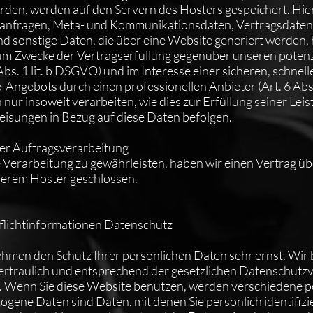
rden, werden auf den Servern des Hosters gespeichert. Hier
ktanfragen, Meta- und Kommunikationsdaten, Vertragsdaten
 sonstige Daten, die über eine Website generiert werden,
zum Zwecke der Vertragserfüllung gegenüber unseren potenz
s. 1 lit. b DSGVO) und im Interesse einer sicheren, schnell
-Angebots durch einen professionellen Anbieter (Art. 6 Abs.
nur insoweit verarbeiten, wie dies zur Erfüllung seiner Lei
Weisungen in Bezug auf diese Daten befolgen.
ber Auftragsverarbeitung
Verarbeitung zu gewährleisten, haben wir einen Vertrag üb
serem Hoster geschlossen.
Pflichtinformationen Datenschutz
nehmen den Schutz Ihrer persönlichen Daten sehr ernst. Wir
traulich und entsprechend der gesetzlichen Datenschutzv
. Wenn Sie diese Website benutzen, werden verschiedene
ene Daten sind Daten, mit denen Sie persönlich identifizi