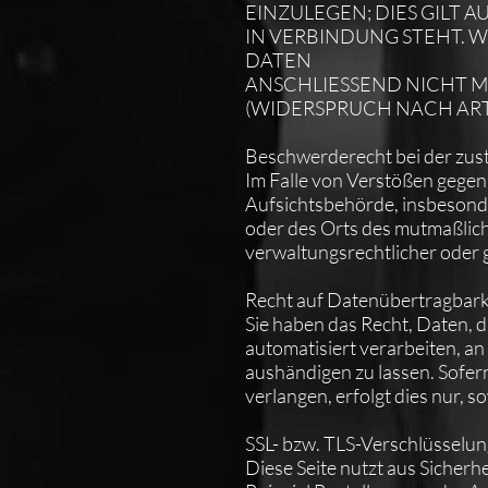
EINZULEGEN; DIES GILT 
IN VERBINDUNG STEHT. 
DATEN
ANSCHLIESSEND NICHT 
(WIDERSPRUCH NACH ART. 
Beschwerderecht bei der zus
Im Falle von Verstößen gegen
Aufsichtsbehörde, insbesonde
oder des Orts des mutmaßlic
verwaltungsrechtlicher oder g
Recht auf Datenübertragbark
Sie haben das Recht, Daten, d
automatisiert verarbeiten, a
aushändigen zu lassen. Sofer
verlangen, erfolgt dies nur, s
SSL- bzw. TLS-Verschlüsselu
Diese Seite nutzt aus Sicher