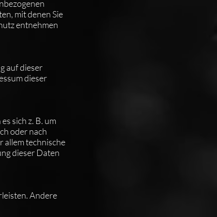
nenbezogenen
en, mit denen Sie
chutz entnehmen
g auf dieser
essum dieser
es sich z. B. um
sch oder nach
r allem technische
ung dieser Daten
rleisten. Andere