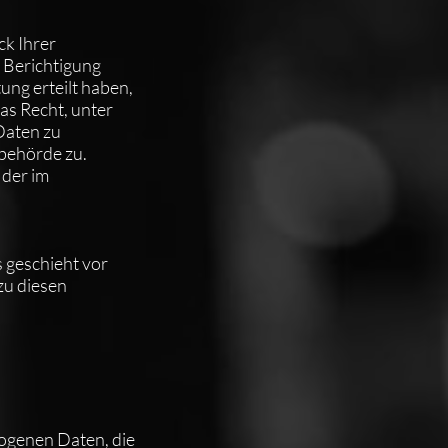
ck Ihrer
 Berichtigung
ung erteilt haben,
as Recht, unter
Daten zu
sbehörde zu.
 der im
 geschieht vor
zu diesen
zogenen Daten, die