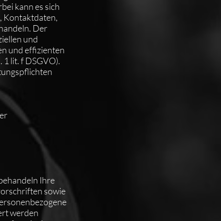
bei kann es sich
, Kontaktdaten,
 handeln. Der
iellen und
en und effizienten
 1 lit. f DSGVO).
stungspflichten
er
 behandeln Ihre
orschriften sowie
 personenbezogene
ert werden