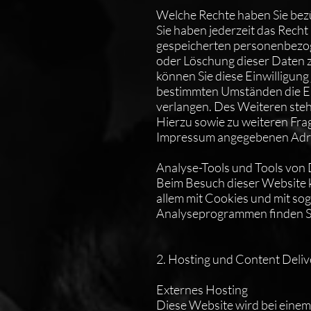
Welche Rechte haben Sie bezü
Sie haben jederzeit das Rech
gespeicherten personenbezoge
oder Löschung dieser Daten z
können Sie diese Einwilligung
bestimmten Umständen die E
verlangen. Des Weiteren steh
Hierzu sowie zu weiteren Fra
Impressum angegebenen Adr
Analyse-Tools und Tools von 
Beim Besuch dieser Website k
allem mit Cookies und mit so
Analyseprogrammen finden Si
2. Hosting und Content Deli
Externes Hosting​
Diese Website wird bei einem