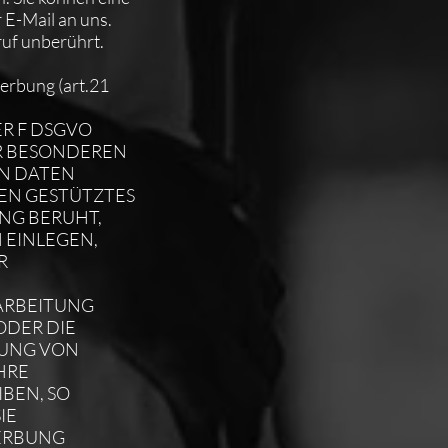
r E-Mail an uns.
ruf unberührt.
erbung (art.21
ER F DSGVO
RER BESONDEREN
EN DATEN
GEN GESTÜTZTES
UNG BERUHT,
 EINLEGEN,
R
ARBEITUNG
ODER DIE
GUNG VON
HRE
BEN, SO
IE
ERBUNG