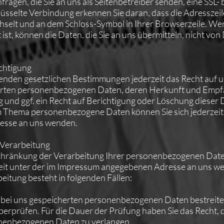
fragen, die Sie an uns als Seitenbetreiber senden, eine SSL- 
lüsselte Verbindung erkennen Sie daran, dass die Adresszei
wechselt und an dem Schloss-Symbol in Ihrer Browserzeile. We
ist, können die Daten, die Sie an uns übermitteln, nicht von
chtigung
enden gesetzlichen Bestimmungen jederzeit das Recht auf u
herten personenbezogenen Daten, deren Herkunft und Empf
und ggf. ein Recht auf Berichtigung oder Löschung dieser 
m Thema personenbezogene Daten können Sie sich jederzeit 
esse an uns wenden.
 Verarbeitung
schränkung der Verarbeitung Ihrer personenbezogenen Date
zeit unter der im Impressum angegebenen Adresse an uns w
eitung besteht in folgenden Fällen:
er bei uns gespeicherten personenbezogenen Daten bestreite
 überprüfen. Für die Dauer der Prüfung haben Sie das Recht,
onenbezogenen Daten zu verlangen.