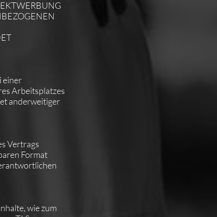
DIREKTWERBUNG
ENBEZOGENEN
DET
 einer
res Arbeitsplatzes
et anderweitiger
es Vertrags
sbaren Format
erantwortlichen
Inhalte, wie zum