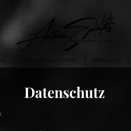
ING
BROW UND LASH LIFTING
WORKSHOPS
Datenschutz
k