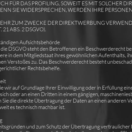
AUCH FÜR DAS PROFILING, SOWEIT ES MIT SOLCHER 
WENN SIE WIDERSPRECHEN, WERDEN IHRE PERSON
MEHR ZUM ZWECKE DER DIREKTWERBUNG VERWEN
21 ABS. 2 DSGVO).
tändigen Aufsichtsbehörde
 die DSGVO steht den Betroffenen ein Beschwerderecht bei
re in dem Mitgliedstaat ihres gewöhnlichen Aufenthalts, ih
hen Verstoßes zu. Das Beschwerderecht besteht unbeschad
erichtlicher Rechtsbehelfe.
eit
ie wir auf Grundlage Ihrer Einwilligung oder in Erfüllung ein
n sich oder an einen Dritten in einem gängigen, maschinenle
n Sie die direkte Übertragung der Daten an einen anderen V
oweit es technisch machbar ist.
ng
heitsgründen und zum Schutz der Übertragung vertraulicher 