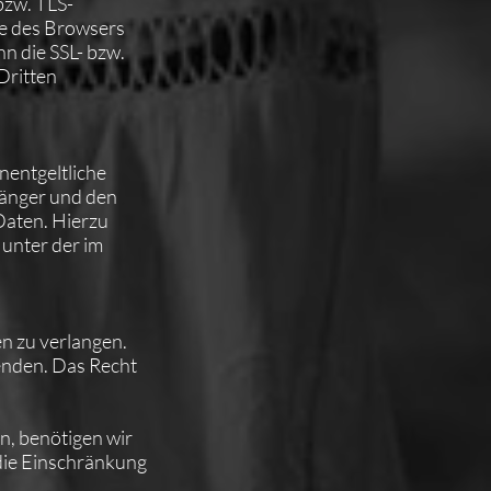
bzw. TLS-
le des Browsers
nn die SSL- bzw.
 Dritten
nentgeltliche
änger und den
Daten. Hierzu
unter der im
n zu verlangen.
enden. Das Recht
n, benötigen wir
 die Einschränkung